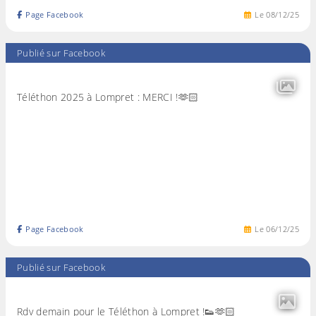
Page Facebook
Le
08
/
12
/
25
Publié sur Facebook
Téléthon 2025 à Lompret : MERCI !🫶🏻
Page Facebook
Le
06
/
12
/
25
Publié sur Facebook
Rdv demain pour le Téléthon à Lompret !👟🫶🏻