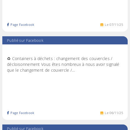
Page Facebook
Le
07
/
11
/
25
Publié sur Facebook
♻️ Containers à déchets : changement des couvercles /
décloisonnement Vous êtes nombreux à nous avoir signalé
que le changement de couvercle /…
Page Facebook
Le
06
/
11
/
25
Publié sur Facebook