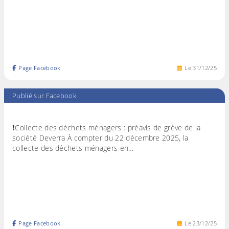
Page Facebook
Le
31
/
12
/
25
Publié sur Facebook
❗️Collecte des déchets ménagers : préavis de grève de la
société Deverra À compter du 22 décembre 2025, la
collecte des déchets ménagers en…
Page Facebook
Le
23
/
12
/
25