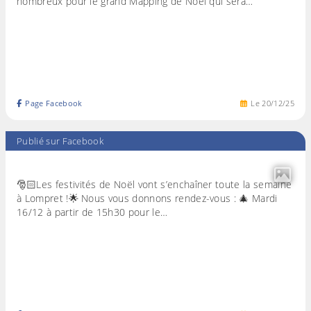
nombreux pour le grand Mapping de Noël qui sera…
Page Facebook
Le
20
/
12
/
25
Publié sur Facebook
🎅🏻Les festivités de Noël vont s’enchaîner toute la semaine
à Lompret !🌟 Nous vous donnons rendez-vous : 🎄 Mardi
16/12 à partir de 15h30 pour le…