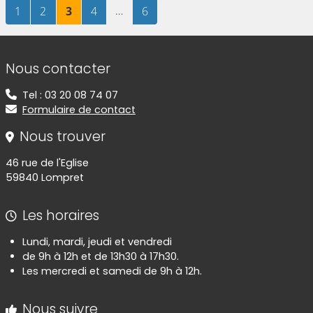
Page
sur 6
Page
sur 6
Page
sur 6
Page
sur 6
…
Page
sur 6
1
2
3
4
6
Informations de contact
Nous contacter
Tel : 03 20 08 74 07
Formulaire de contact
Nous trouver
46 rue de l'Eglise
59840 Lompret
Les horaires
Lundi, mardi, jeudi et vendredi
de 9h à 12h et de 13h30 à 17h30.
Les mercredi et samedi de 9h à 12h.
Nous suivre