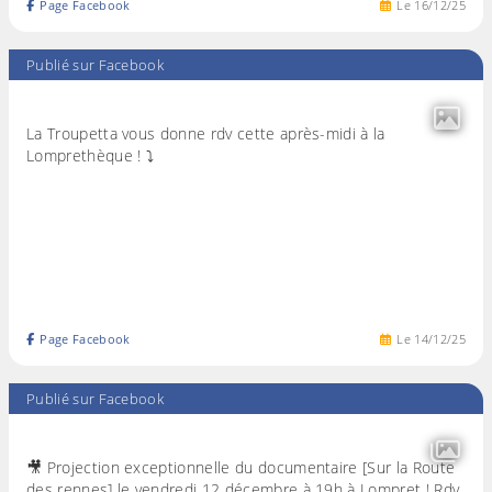
Page Facebook
Le
16
/
12
/
25
Publié sur Facebook
La Troupetta vous donne rdv cette après-midi à la
Lomprethèque ! ⤵️
Page Facebook
Le
14
/
12
/
25
Publié sur Facebook
🎥 Projection exceptionnelle du documentaire [Sur la Route
des rennes] le vendredi 12 décembre à 19h à Lompret ! Rdv