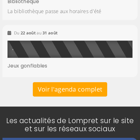
Bibliothèque
La bibliothèque passe aux horaires d'été
2026
2026
Du
22
août
au
31
août
Jeux gonflables
Voir l'agenda complet
Les actualités de Lompret sur le site
et sur les réseaux sociaux