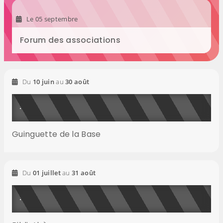
2026
Le
05
septembre
Forum des associations
2026
2026
Du
10
juin
au
30
août
Guinguette de la Base
2026
2026
Du
01
juillet
au
31
août