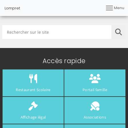
Menu
Lompret
Rechercher sur le site
Lan
Accès rapide
Restaurant Scolaire
Portail famille
Affichage légal
Associations