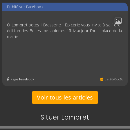
Publié sur Facebook
Ô Lompret'potes I Brasserie I Épicerie vous invite à sa 1ère
édition des Belles mécaniques ! Rdv aujourd’hui - place de la
mairie
Page Facebook
Le
28
/
06
/
26
Voir tous les articles
Situer Lompret
Evitez la carte interactive ci-après et aller au