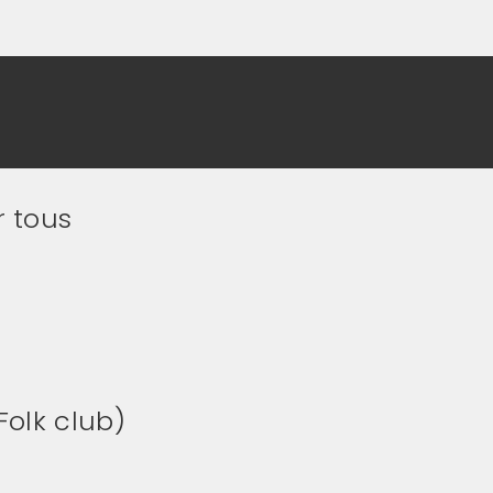
r tous
Folk club)