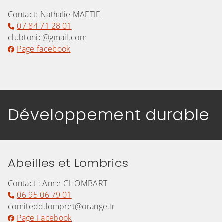
Contact: Nathalie MAETIE
07 84 71 28 01
clubtonic@gmail.com
Page facebook
Développement durable
Abeilles et Lombrics
Contact : Anne CHOMBART
06 95 06 79 01
comitedd.lompret@orange.fr
Page Facebook