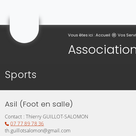
Lompret
Vous êtes ici :
Accueil
Vos Serv
Associatio
Sports
Asil (Foot en salle)
Contact : Thierry GUILLOT-SALOMON
07 77 89 78 36
th.guillotsalomon@gmail.com