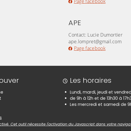
Page facebook
APE
Contact: Lucie Dumortier
ape.lompret@gmail.com
Page facebook
rouver
Les horaires
se
Lundi, mardi, jeudi et vendred
t
de 9h à 12h et de 13h30 à 17h
Les mercredi et samedi de 9h
es
s
tivé. Cet outil nécessite l'activation du Javascript dans votre naviga