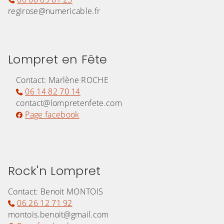
regirose@numericable.fr
Lompret en Fête
Contact: Marlène ROCHE
06 14 82 70 14
contact@lompretenfete.com
Page facebook
Rock'n Lompret
Contact: Benoit MONTOIS
06 26 12 71 92
montois.benoit@gmail.com