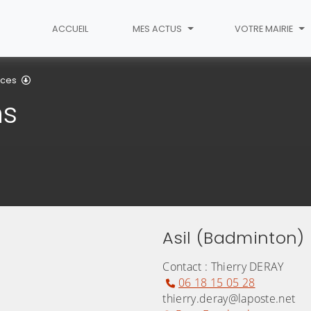
ACCUEIL
MES ACTUS
VOTRE MAIRIE
Associations
ices
ns
Asil (Badminton)
Contact : Thierry DERAY
06 18 15 05 28
thierry.deray@laposte.net