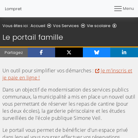
Menu
Lompret
Le portail 
Vous êtes ici :
Accueil
Vos Services
Vie scolaire
Le portail famille
Partagez
(Cliquez sur l'image pour l'agrandir)
Un outil pour simplifier vos démarches :
Je m'inscris et
je paie en ligne !
Dans un objectif de modernisation des services publics
communaux, la municipalité a mis en place un nouvel outil
vous permettant de réserver les repas de cantine (pour
les deux écoles), la garderie périscolaire et les études
surveillées de l'école publique Simone Veil.
Le portail vous permet de bénéficier d'un espace privé
dans lequel vous pourrez effectuer vos réservations,