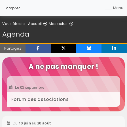
Menu
Lompret
Agenda
Vous êtes ici :
Accueil
Mes actus
Agenda
Partagez
A ne pas manquer !
2026
Le
05
septembre
Forum des associations
2026
2026
Du
10
juin
au
30
août