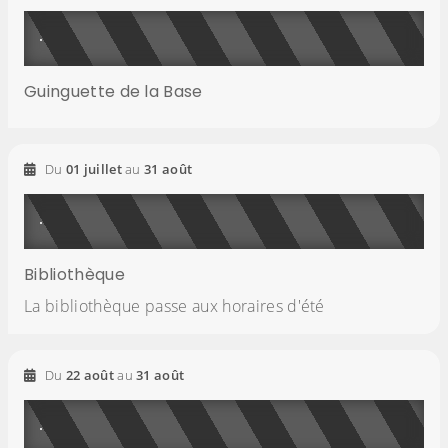
Guinguette de la Base
2026
2026
Du
01
juillet
au
31
août
Bibliothèque
La bibliothèque passe aux horaires d'été
2026
2026
Du
22
août
au
31
août