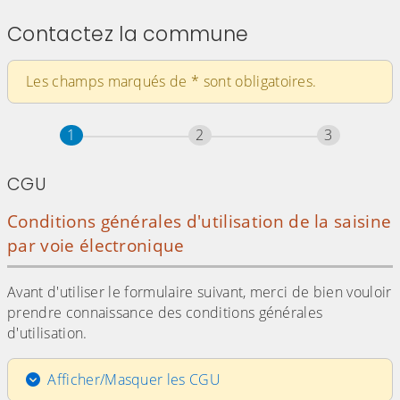
Contactez la commune
Les champs marqués de
*
sont obligatoires.
Étape
sur 3
Étape
sur 3
Étape
sur 3
1
2
3
CGU
Conditions générales d'utilisation de la saisine
par voie électronique
Avant d'utiliser le formulaire suivant, merci de bien vouloir
prendre connaissance des conditions générales
d'utilisation.
Afficher/Masquer les CGU