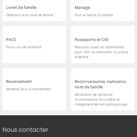
Livret de famille
Mariage
Obtention d'un livret de famille
Pour se marier à Lompret
PACS
Passeports et CNI
Pacte civil de solidarité
Retrouvez toutes les informations
pour créer ou renouveler vos pièces
d'identité
Recensement
Reconnaissance, naissance,
nom de famille
Modalité pour le recensement
Déclaration de naissance,
reconnaissance d'un enfant et
changement de nom patronymique
Informations de contact
Nous contacter